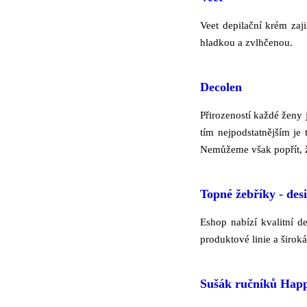
Veet depilační krém za
hladkou a zvlhčenou.
Decolen
Přirozeností každé ženy 
tím nejpodstatnějším je
Nemůžeme však popřít, ž
Topné žebříky - des
Eshop nabízí kvalitní d
produktové linie a širok
Sušák ručníků Hap