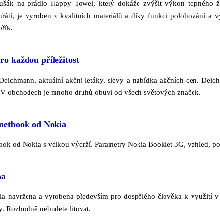
sušák na prádlo Happy Towel, který dokáže zvýšit výkon topného 
řátí, je vyroben z kvalitních materiálů a díky funkci polohování a v
řík.
o každou příležitost
 Deichmann, aktuální akční letáky, slevy a nabídka akčních cen. Dei
. V obchodech je mnoho druhů obuvi od všech světových značek.
 netbook od Nokia
ook od Nokia s velkou výdrží. Parametry Nokia Booklet 3G, vzhled, pop
na
byla navržena a vyrobena především pro dospělého člověka k využití v
 vy. Rozhodně nebudete litovat.