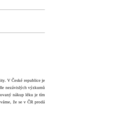
ty. V České republice je
odle nezávislých výzkumů
kovaný nákup léku je tím
káváme, že se v ČR prodá