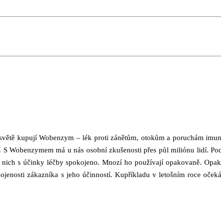
ve světě kupují Wobenzym – lék proti zánětům, otokům a poruchám imuni
et. S Wobenzymem má u nás osobní zkušenosti přes půl miliónu lidí. P
 z nich s účinky léčby spokojeno. Mnozí ho používají opakovaně. Opa
jenosti zákazníka s jeho účinností. Kupříkladu v letošním roce oče