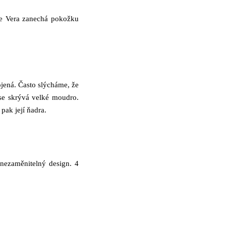
oe Vera zanechá pokožku
ojená. Často slýcháme, že
 se skrývá velké moudro.
ak její ňadra.
 nezaměnitelný design. 4