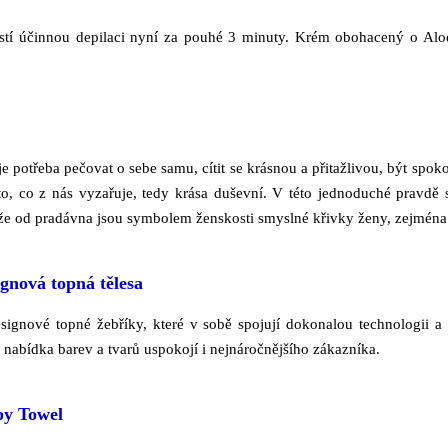
jistí účinnou depilaci nyní za pouhé 3 minuty. Krém obohacený o Al
je potřeba pečovat o sebe samu, cítit se krásnou a přitažlivou, být spok
 to, co z nás vyzařuje, tedy krása duševní. V této jednoduché pravdě
e od pradávna jsou symbolem ženskosti smyslné křivky ženy, zejména p
ignová topná tělesa
esignové topné žebříky, které v sobě spojují dokonalou technologii a
á nabídka barev a tvarů uspokojí i nejnáročnějšího zákazníka.
py Towel