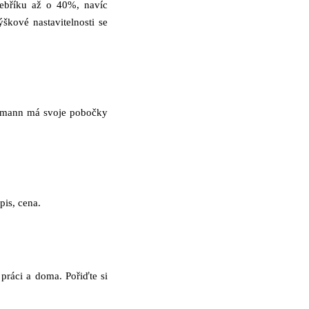
žebříku až o 40%, navíc
ýškové nastavitelnosti se
chmann má svoje pobočky
is, cena.
 práci a doma. Pořiďte si