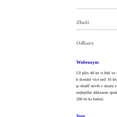
Zboží
Odkazy
Wobenzym
Už přes 40 let si lidé 
k dostání více než 16 l
je téměř devět z deseti
nejlepším důkazem spoko
200 tis ks balení.
Veet