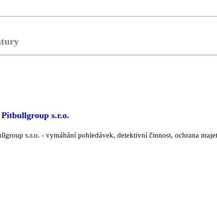
ntury
Pitbullgroup s.r.o.
ullgroup s.r.o. - vymáhání pohledávek, detektivní činnost, ochrana maje