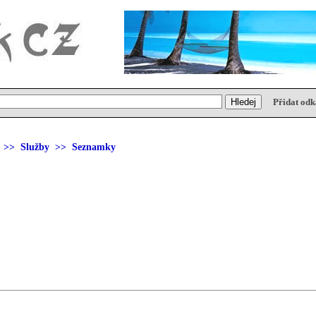
Přidat odk
>>
Služby
>> Seznamky