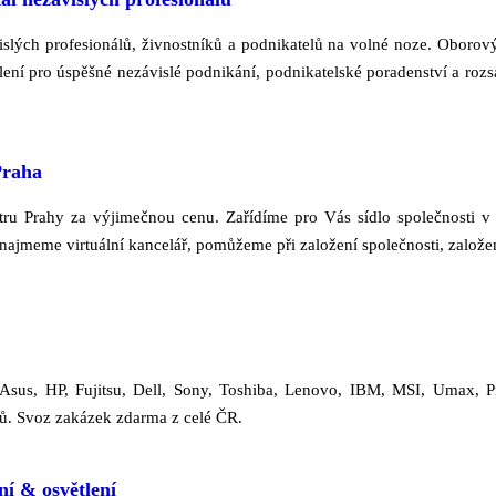
islých profesionálů, živnostníků a podnikatelů na volné noze. Oborov
lení pro úspěšné nezávislé podnikání, podnikatelské poradenství a roz
Praha
ntru Prahy za výjimečnou cenu. Zařídíme pro Vás sídlo společnosti v 
onajmeme virtuální kancelář, pomůžeme při založení společnosti, založe
 Asus, HP, Fujitsu, Dell, Sony, Toshiba, Lenovo, IBM, MSI, Umax, P
ů. Svoz zakázek zdarma z celé ČR.
í & osvětlení