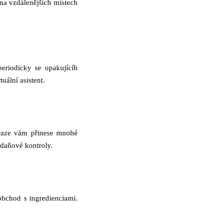
na vzdálenějších místech
periodicky se opakujícíh
uální asistent.
Praze vám přinese mnohé
 daňové kontroly.
obchod s ingredienciami.