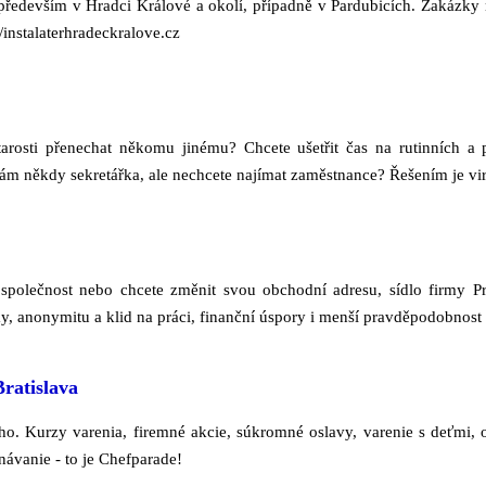
 především v Hradci Králové a okolí, případně v Pardubicích. Zakázky 
/instalaterhradeckralove.cz
tarosti přenechat někomu jinému? Chcete ušetřit čas na rutinních a 
m někdy sekretářka, ale nechcete najímat zaměstnance? Řešením je virt
společnost nebo chcete změnit svou obchodní adresu, sídlo firmy 
y, anonymitu a klid na práci, finanční úspory i menší pravděpodobnost
Bratislava
ho. Kurzy varenia, firemné akcie, súkromné oslavy, varenie s deťmi, 
ávanie - to je Chefparade!