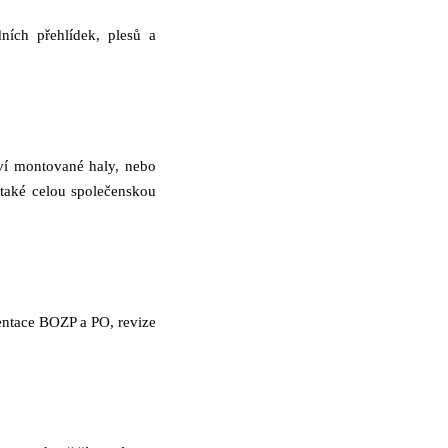
ních přehlídek, plesů a
ví montované haly, nebo
 také celou společenskou
ntace BOZP a PO, revize