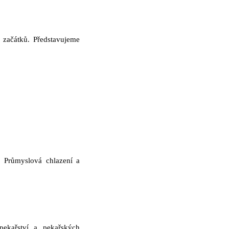
 začátků. Představujeme
. Průmyslová chlazení a
pekařství a pekařských