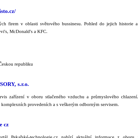
isto.cz/
ch firem v oblasti světového bussinesu. Pohled do jejich historie a
evi's, McDonald's a KFC.
 Českou republiku
RY, s.r.o.
vis zařízení v oboru stlačeného vzduchu a průmyslového chlazení
komplexních provedeních a s veškerým odborným servisem.
e cz
rtál Pekařské-technologie.cz nabízí aktuální informace z oboru 