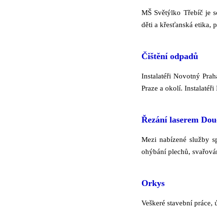
MŠ Světýlko Třebíč je s
děti a křesťanská etika,
Čištění odpadů
Instalatéři Novotný Prah
Praze a okolí. Instalatéř
Řezání laserem Dou
Mezi nabízené služby sp
ohýbání plechů, svařován
Orkys
Veškeré stavební práce, 