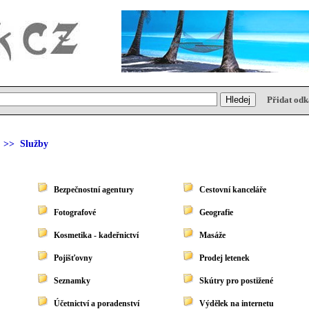
Přidat odk
>> Služby
Bezpečnostní agentury
Cestovní kanceláře
Fotografové
Geografie
Kosmetika - kadeřnictví
Masáže
Pojišťovny
Prodej letenek
Seznamky
Skútry pro postižené
Účetnictví a poradenství
Výdělek na internetu