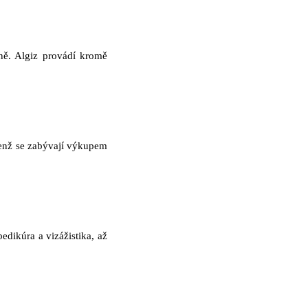
ně. Algiz provádí kromě
jenž se zabývají výkupem
edikúra a vizážistika, až