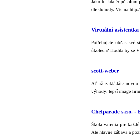
Jako instalatér působím
dle dohody. Víc na http:/
Virtuální asistentka
Potřebujete občas své s
úkolech? Hodila by se Vá
scott-weber
Ať už zakládáte novou 
výhody: lepší image firm
Chefparade s.r.o. - 
Škola varenia pre každé
Ale hlavne zábava a pozn