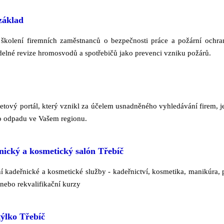
základ
í školení firemních zaměstnanců o bezpečnosti práce a požární ochra
delné revize hromosvodů a spotřebičů jako prevenci vzniku požárů.
netový portál, který vznikl za účelem usnadněného vyhledávání firem, 
 odpadu ve Vašem regionu.
nický a kosmetický salón Třebíč
í kadeřnické a kosmetické služby - kadeřnictví, kosmetika, manikúra, p
nebo rekvalifikační kurzy
ýlko Třebíč