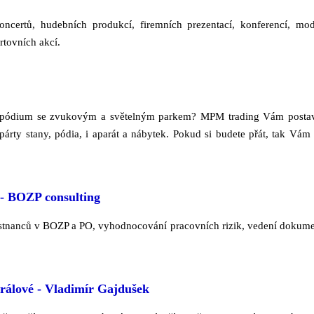
oncertů, hudebních produkcí, firemních prezentací, konferencí, mod
rtovních akcí.
y, pódium se zvukovým a světelným parkem? MPM trading Vám posta
párty stany, pódia, i aparát a nábytek. Pokud si budete přát, tak Vám
- BOZP consulting
stnanců v BOZP a PO, vyhodnocování pracovních rizik, vedení dokume
rálové - Vladimír Gajdušek