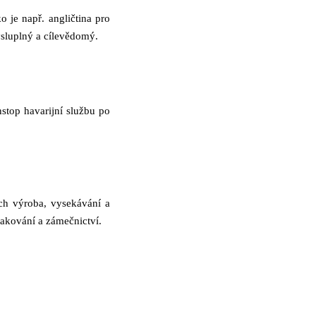
 je např. angličtina pro
mysluplný a cílevědomý.
nstop havarijní službu po
ich výroba, vysekávání a
lakování a zámečnictví.