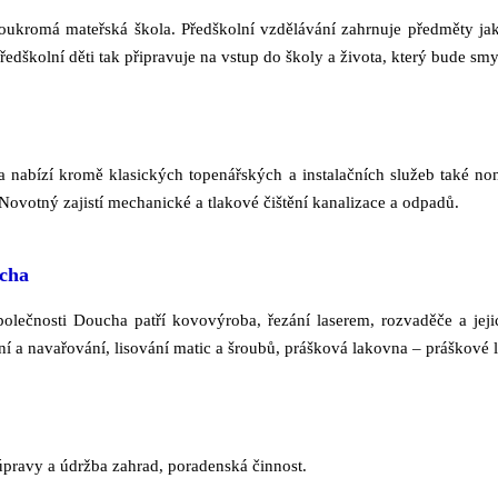
oukromá mateřská škola. Předškolní vzdělávání zahrnuje předměty jako
 předškolní děti tak připravuje na vstup do školy a života, který bude s
a nabízí kromě klasických topenářských a instalačních služeb také no
i Novotný zajistí mechanické a tlakové čištění kanalizace a odpadů.
cha
olečnosti Doucha patří kovovýroba, řezání laserem, rozvaděče a jej
í a navařování, lisování matic a šroubů, prášková lakovna – práškové 
úpravy a údržba zahrad, poradenská činnost.