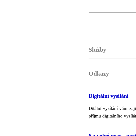
Služby
Odkazy
Digitální vysílání
Ditální vysílání vám za
příjmu digitálního vysílán
Na volné noze - port