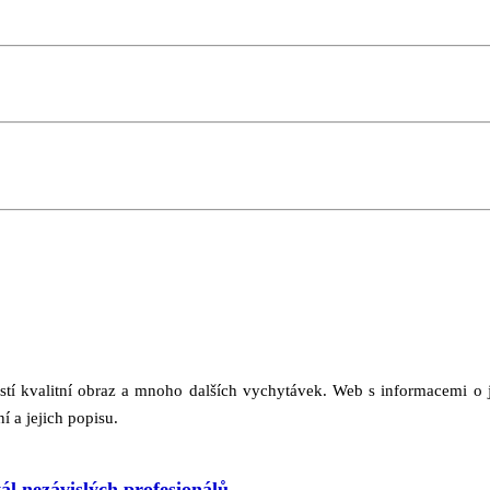
jistí kvalitní obraz a mnoho dalších vychytávek. Web s informacemi o
í a jejich popisu.
ál nezávislých profesionálů