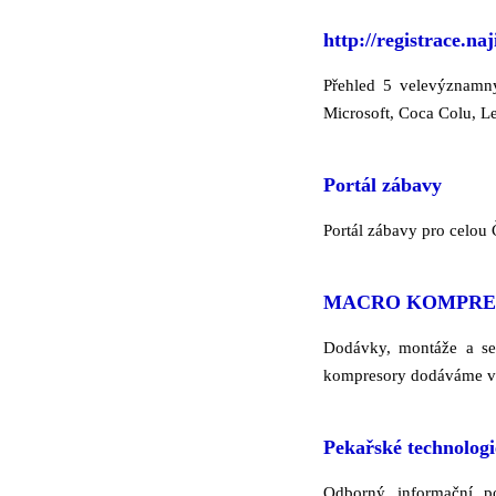
http://registrace.naj
Přehled 5 velevýznamný
Microsoft, Coca Colu, L
Portál zábavy
Portál zábavy pro celou
MACRO KOMPRESO
Dodávky, montáže a ser
kompresory dodáváme v 
Pekařské technologi
Odborný informační po