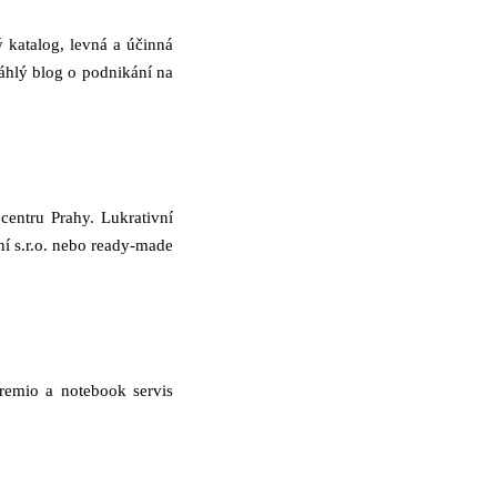
ý katalog, levná a účinná
sáhlý blog o podnikání na
centru Prahy. Lukrativní
ní s.r.o. nebo ready-made
remio a notebook servis