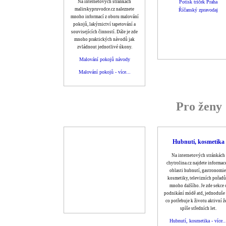
Na internetových stránkách
Potisk triček Praha
malirskypruvodce.cz naleznete
Říčanský zpravodaj
mnoho informací z oboru malování
pokojů, lakýrnictví tapetování a
souvisejících činností. Dále je zde
mnoho praktických návodů jak
zvládnout jednotlivé úkony.
Malování pokojů návody
Malování pokojů - více...
Pro ženy
Hubnutí, kosmetika
Na internetových stránkách
chytrolina.cz najdete informac
oblasti hubnutí, gastronomie
kosmetiky, televizních pořadů
mnoho dalšího. Je zde sekce 
podnikání módě atd, jednoduše
co potřebuje k životu aktivní ž
spíše středních let.
Hubnutí, kosmetika - více..