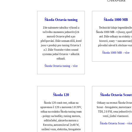
Škoda Octavia tuning
Škoda 1000 MB
Zde naleznete tabulku výkonů a
Technické údaje legendárníh
točivého momentu jednotlivých
Škoda 1000 MB - výkony, spotř
motorů Octavie před a po
atd. Dále odkazy na stránky 
přečipování. Dále seznam dílů, které
historii, srazy + nascanovan
jsou v prodeji pro tuning Octavia 1
původní návod k obsluze voz
a 2. Dále Youtube video sound
Škoda 1000 MB - více
systemu jedné Octavie + několik
odkazů.
Škoda Octavia tuning - více
Škoda 120
Škoda Octavia Scout
Škoda 120 crash test, odkaz na
Odkazy na recenzi Škoda Octa
upravenou š 120 s motorem 1.8 20V,
Scout - fotogalerie, motorizace 
odkaz na stránku Škoda tuning team
TDI, 2.0 FSI, cena jednotlivý
- polepy na budíky, tuning motoru,
verzí, jízdní vlastnosti.
odhlučnění, zástavba motoru z
Škoda Octavia Scout - více
Favorita, autozesilovač 2x40 W,
snížení vozu, elektrika, fotogalerie