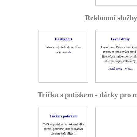
Reklamní služby 
Dastysport
Levné dresy
Internetový obchod s textilem
Levné dresy Vám nabízejí šir
zde
sortiment fotbalových dresů 
naleznete
jiného kvalitního sportovníh
oblečení za přijatelné ceny.
Levné dresy - více...
Trička s potiskem - dárky pro 
Trička s potiskem
Trička s potiskem - široká nabídka
triček s potiskem, mnoho motivů
pro různé příležitosti.