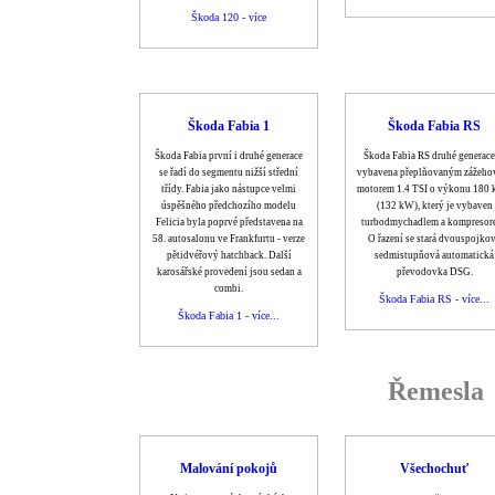
Škoda 120 - více
Škoda Fabia 1
Škoda Fabia RS
Škoda Fabia první i druhé generace
Škoda Fabia RS druhé generace
se řadí do segmentu nižší střední
vybavena přeplňovaným zážeh
třídy. Fabia jako nástupce velmi
motorem 1.4 TSI o výkonu 180 
úspěšného předchozího modelu
(132 kW), který je vybaven
Felicia byla poprvé představena na
turbodmychadlem a kompresor
58. autosalonu ve Frankfurtu - verze
O řazení se stará dvouspojko
pětidvéřový hatchback. Další
sedmistupňová automatická
karosářské provedení jsou sedan a
převodovka DSG.
combi.
Škoda Fabia RS - více...
Škoda Fabia 1 - více...
Řemesla
Malování pokojů
Všechochuť