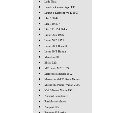
Lada Niva
Laurin a klement typ FOD
Laurin a Klement typ E 1907
Liaz 100.47
Liaz 110.577
Liaz 111.154 Dakar
Ligier JS 5 1976
Lotus 56 B 1971
Lotus 98 T Renault
Lotus 99 T Honda
Manet m -90
BMW 320i
MC Laren M23 1974
Mercedes Simplex 1902
Mercer model 35 Race Abouth
Mitsubishi Pajero Wagon 2000
NW B Neuer Vierer 1901
Packard Laundaulet
Pardubický zámek
Peugeot 106
Peugeot 405 turbo