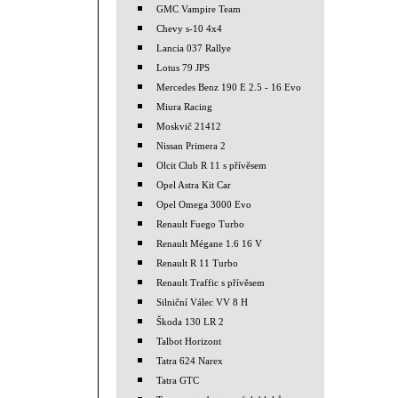
GMC Vampire Team
Chevy s-10 4x4
Lancia 037 Rallye
Lotus 79 JPS
Mercedes Benz 190 E 2.5 - 16 Evo
Miura Racing
Moskvič 21412
Nissan Primera 2
Olcit Club R 11 s přívěsem
Opel Astra Kit Car
Opel Omega 3000 Evo
Renault Fuego Turbo
Renault Mégane 1.6 16 V
Renault R 11 Turbo
Renault Traffic s přívěsem
Silniční Válec VV 8 H
Škoda 130 LR 2
Talbot Horizont
Tatra 624 Narex
Tatra GTC