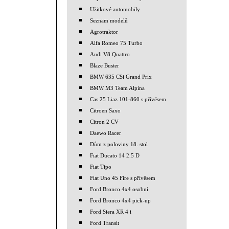
Užitkové automobily
Seznam modelů
Agrotraktor
Alfa Romeo 75 Turbo
Audi V8 Quattro
Blaze Buster
BMW 635 CSi Grand Prix
BMW M3 Team Alpina
Cas 25 Liaz 101-860 s přívěsem
Citroen Saxo
Citron 2 CV
Daewo Racer
Dům z poloviny 18. stol
Fiat Ducato 14 2.5 D
Fiat Tipo
Fiat Uno 45 Fire s přívěsem
Ford Bronco 4x4 osobní
Ford Bronco 4x4 pick-up
Ford Siera XR 4 i
Ford Transit