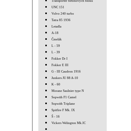
Transporter betonových bloků
UNC 151
Volvo 240 turbo
Tatra 85 1936
Letadla
A-18
Čmelák
L - 59
L - 39
Fokker Dr I
Fokker E III
G - III Caudron 1916
Junkers JU 88 A-10
K - 60
Morane Saulnier type N
Sopwith F1 Camel
Sopwith Triplane
Spitfire F Mk. IX
Š - 16
Vickers Welington Mk.IC