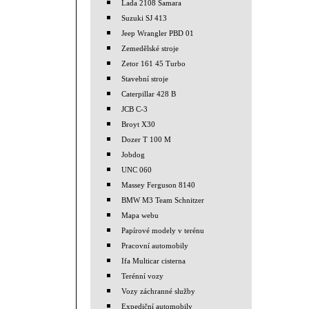
Lada 2108 Samara
Suzuki SJ 413
Jeep Wrangler PBD 01
Zemedělské stroje
Zetor 161 45 Turbo
Stavební stroje
Caterpillar 428 B
JCB C-3
Broyt X30
Dozer T 100 M
Jobdog
UNC 060
Massey Ferguson 8140
BMW M3 Team Schnitzer
Mapa webu
Papírové modely v terénu
Pracovní automobily
Ifa Multicar cisterna
Terénní vozy
Vozy záchranné služby
Expediční automobily