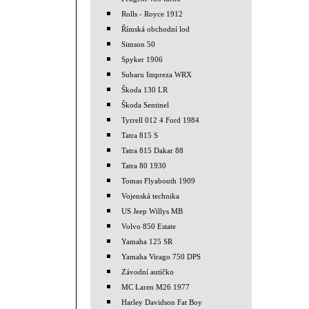
Rolls - Royce 1912
Římská obchodní lod
Simson 50
Spyker 1906
Subaru Impreza WRX
Škoda 130 LR
Škoda Sentinel
Tyrrell 012 4 Ford 1984
Tatra 815 S
Tatra 815 Dakar 88
Tatra 80 1930
Tomas Flyabouth 1909
Vojenská technika
US Jeep Willys MB
Volvo 850 Estate
Yamaha 125 SR
Yamaha Virago 750 DPS
Závodní autíčko
MC Laren M26 1977
Harley Davidson Fat Boy