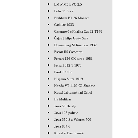
BMW M3 EVO 2.5
Bobr 11.5 - 2
Brabham BT 26 Monaco
Cadillac 1933
Cisternová stříkačka Cas 32-T148
Čajový klipr Gutty Sark
Duesenberg SJ Roadster 1932
Escort RS Cosworth
Ferrari 126 CK turbo 1981
Ferrari 312 T 1975
Ford T 1908
Hispano Siuza 1919
Honda VT 1100 C2 Shadow
Kostel Jablonné nad Orlicí
Ifa Multicar
Jawa 50 Dandy
Jawa 125 policie
Jawa 350 S a Velorex 700
Jawa 884.6
Kostel v Damníkově