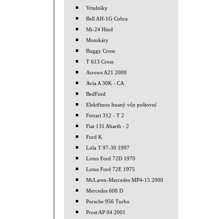
Vrtulníky
Bell AH-1G Cobra
Mi-24 Hind
Motokáry
Buggy Cross
T 613 Cross
Arrows A21 2000
Avia A 30K - CA
BedFord
Elektřinou hnaný vůz poštovní
Ferrari 312 - T 2
Fiat 131 Abarth - 2
Ford K
Lola T 97-30 1997
Lotus Ford 72D 1970
Lotus Ford 72E 1975
McLaren-Mercedes MP4-15 2000
Mercedes 608 D
Porsche 956 Turbo
Prost AP 04 2001