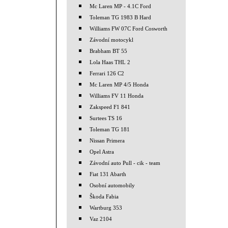
Mc Laren MP - 4.1C Ford
Toleman TG 1983 B Hard
Williams FW 07C Ford Cosworth
Závodní motocykl
Brabham BT 55
Lola Haas THL 2
Ferrari 126 C2
Mc Laren MP 4/5 Honda
Williams FV 11 Honda
Zakspeed F1 841
Surtees TS 16
Toleman TG 181
Nissan Primera
Opel Astra
Závodní auto Pull - cik - team
Fiat 131 Abarth
Osobní automobily
Škoda Fabia
Wartburg 353
Vaz 2104