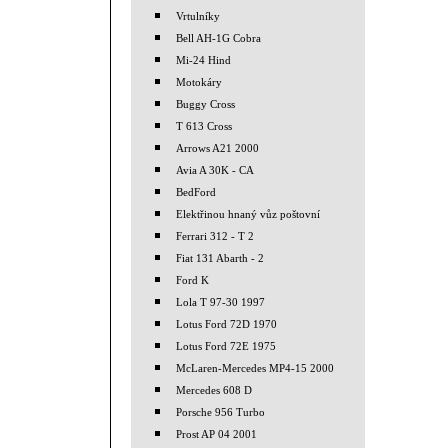
Vrtulníky
Bell AH-1G Cobra
Mi-24 Hind
Motokáry
Buggy Cross
T 613 Cross
Arrows A21 2000
Avia A 30K - CA
BedFord
Elektřinou hnaný vůz poštovní
Ferrari 312 - T 2
Fiat 131 Abarth - 2
Ford K
Lola T 97-30 1997
Lotus Ford 72D 1970
Lotus Ford 72E 1975
McLaren-Mercedes MP4-15 2000
Mercedes 608 D
Porsche 956 Turbo
Prost AP 04 2001