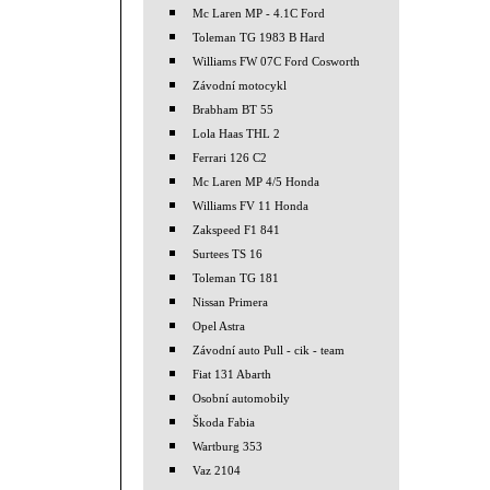
Mc Laren MP - 4.1C Ford
Toleman TG 1983 B Hard
Williams FW 07C Ford Cosworth
Závodní motocykl
Brabham BT 55
Lola Haas THL 2
Ferrari 126 C2
Mc Laren MP 4/5 Honda
Williams FV 11 Honda
Zakspeed F1 841
Surtees TS 16
Toleman TG 181
Nissan Primera
Opel Astra
Závodní auto Pull - cik - team
Fiat 131 Abarth
Osobní automobily
Škoda Fabia
Wartburg 353
Vaz 2104