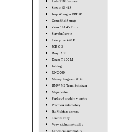
Lada 2108 Samara
Suzuki SJ 413
Jeep Wrangler PBD 01
Zemedělské stroje
Zetor 161 45 Turbo
Stavební stroje
Caterpillar 428 B
JCB C-3
Broyt X30
Dozer T 100 M
Jobdog
UNC 060
Massey Ferguson 8140
BMW M3 Team Schnitzer
Mapa webu
Papírové modely v terénu
Pracovní automobily
Ifa Multicar cisterna
Terénní vozy
Vozy záchranné služby
Expediční automobily