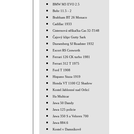
BMW M3 EVO 2.5
Bobr 11.5 - 2
Brabham BT 26 Monaco
Cadillac 1933
Cisternová stříkačka Cas 32-T148
Čajový klipr Gutty Sark
Duesenberg SJ Roadster 1932
Escort RS Cosworth
Ferrari 126 CK turbo 1981
Ferrari 312 T 1975
Ford T 1908
Hispano Siuza 1919
Honda VT 1100 C2 Shadow
Kostel Jablonné nad Orlicí
Ifa Multicar
Jawa 50 Dandy
Jawa 125 policie
Jawa 350 S a Velorex 700
Jawa 884.6
Kostel v Damníkově