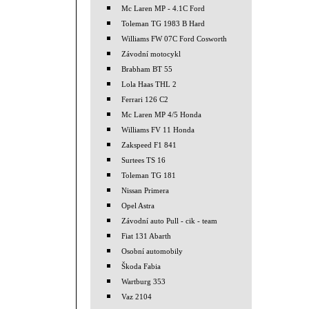
Mc Laren MP - 4.1C Ford
Toleman TG 1983 B Hard
Williams FW 07C Ford Cosworth
Závodní motocykl
Brabham BT 55
Lola Haas THL 2
Ferrari 126 C2
Mc Laren MP 4/5 Honda
Williams FV 11 Honda
Zakspeed F1 841
Surtees TS 16
Toleman TG 181
Nissan Primera
Opel Astra
Závodní auto Pull - cik - team
Fiat 131 Abarth
Osobní automobily
Škoda Fabia
Wartburg 353
Vaz 2104