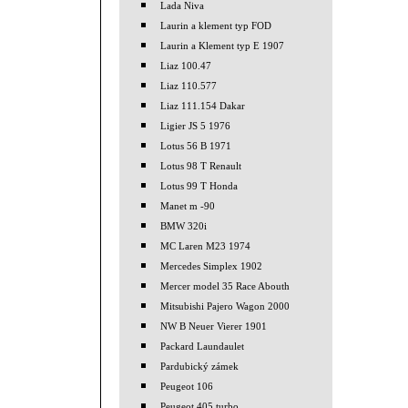
Lada Niva
Laurin a klement typ FOD
Laurin a Klement typ E 1907
Liaz 100.47
Liaz 110.577
Liaz 111.154 Dakar
Ligier JS 5 1976
Lotus 56 B 1971
Lotus 98 T Renault
Lotus 99 T Honda
Manet m -90
BMW 320i
MC Laren M23 1974
Mercedes Simplex 1902
Mercer model 35 Race Abouth
Mitsubishi Pajero Wagon 2000
NW B Neuer Vierer 1901
Packard Laundaulet
Pardubický zámek
Peugeot 106
Peugeot 405 turbo