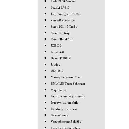
Lada 2108 Samara
Suzuki SJ 413
Jeep Wrangler PBD 01
Zemedělské stroje
Zetor 161 45 Turbo
Stavební stroje
Caterpillar 428 B
JCB C-3
Broyt X30
Dozer T 100 M
Jobdog
UNC 060
Massey Ferguson 8140
BMW M3 Team Schnitzer
Mapa webu
Papírové modely v terénu
Pracovní automobily
Ifa Multicar cisterna
Terénní vozy
Vozy záchranné služby
Expediční automobily