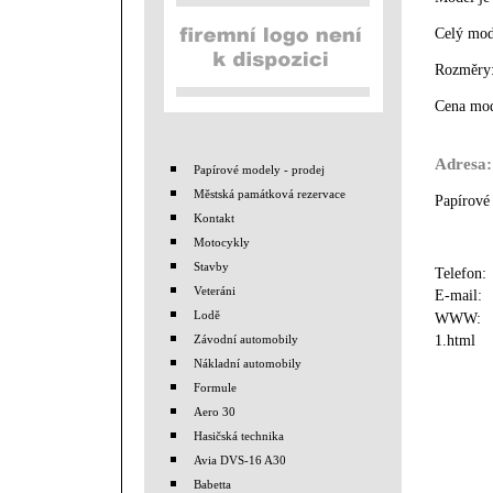
Celý mod
Rozměry:
Cena mod
Adresa:
Papírové modely - prodej
Městská památková rezervace
Papírové
Kontakt
Motocykly
Stavby
Telefon
Veteráni
E-mail
Lodě
WWW
1.html
Závodní automobily
Nákladní automobily
Formule
Aero 30
Hasičská technika
Avia DVS-16 A30
Babetta