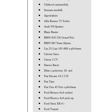
Užitkové automobily
Seznam modelů
Agrotraktor
Alfa Romeo 75 Turbo
Audi V8 Quattro
Blaze Buster
BMW 635 CSi Grand Prix
BMW M3 Team Alpina
Cas 25 Liaz 101-860 s přívěsem
Citroen Saxo
Citron 2 CV
Daewo Racer
Dům z poloviny 18. stol
Fiat Ducato 14 2.5 D
Fiat Tipo
Fiat Uno 45 Fire s přívěsem
Ford Bronco 4x4 osobní
Ford Bronco 4x4 pick-up
Ford Siera XR 4 i
Ford Transit