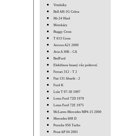
Vrtulníky
Bell AH-1G Cobra
Mi-24 Hind
Motokáry
Buggy Cross
T 613 Cross
Arrows A21 2000
Avia A 30K - CA
BedFord
Elektřinou hnaný vůz poštovní
Ferrari 312 - T 2
Fiat 131 Abarth - 2
Ford K
Lola T 97-30 1997
Lotus Ford 72D 1970
Lotus Ford 72E 1975
McLaren-Mercedes MP4-15 2000
Mercedes 608 D
Porsche 956 Turbo
Prost AP 04 2001