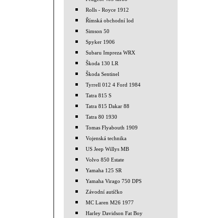
Rolls - Royce 1912
Římská obchodní lod
Simson 50
Spyker 1906
Subaru Impreza WRX
Škoda 130 LR
Škoda Sentinel
Tyrrell 012 4 Ford 1984
Tatra 815 S
Tatra 815 Dakar 88
Tatra 80 1930
Tomas Flyabouth 1909
Vojenská technika
US Jeep Willys MB
Volvo 850 Estate
Yamaha 125 SR
Yamaha Virago 750 DPS
Závodní autíčko
MC Laren M26 1977
Harley Davidson Fat Boy