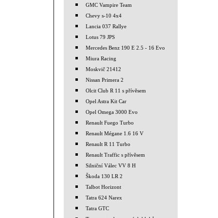
GMC Vampire Team
Chevy s-10 4x4
Lancia 037 Rallye
Lotus 79 JPS
Mercedes Benz 190 E 2.5 - 16 Evo
Miura Racing
Moskvič 21412
Nissan Primera 2
Olcit Club R 11 s přívěsem
Opel Astra Kit Car
Opel Omega 3000 Evo
Renault Fuego Turbo
Renault Mégane 1.6 16 V
Renault R 11 Turbo
Renault Traffic s přívěsem
Silniční Válec VV 8 H
Škoda 130 LR 2
Talbot Horizont
Tatra 624 Narex
Tatra GTC