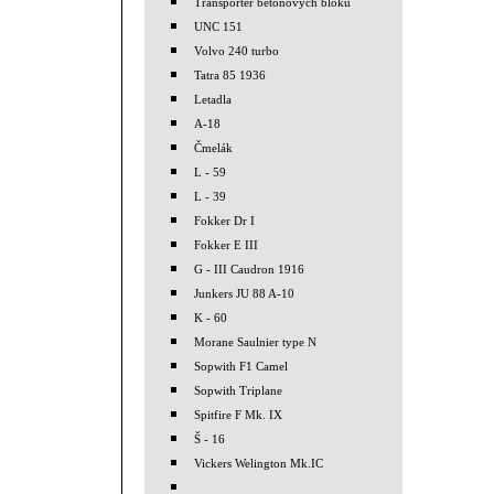
Transporter betonových bloků
UNC 151
Volvo 240 turbo
Tatra 85 1936
Letadla
A-18
Čmelák
L - 59
L - 39
Fokker Dr I
Fokker E III
G - III Caudron 1916
Junkers JU 88 A-10
K - 60
Morane Saulnier type N
Sopwith F1 Camel
Sopwith Triplane
Spitfire F Mk. IX
Š - 16
Vickers Welington Mk.IC