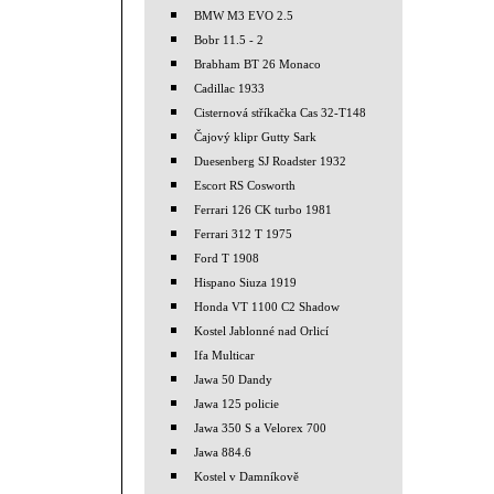
BMW M3 EVO 2.5
Bobr 11.5 - 2
Brabham BT 26 Monaco
Cadillac 1933
Cisternová stříkačka Cas 32-T148
Čajový klipr Gutty Sark
Duesenberg SJ Roadster 1932
Escort RS Cosworth
Ferrari 126 CK turbo 1981
Ferrari 312 T 1975
Ford T 1908
Hispano Siuza 1919
Honda VT 1100 C2 Shadow
Kostel Jablonné nad Orlicí
Ifa Multicar
Jawa 50 Dandy
Jawa 125 policie
Jawa 350 S a Velorex 700
Jawa 884.6
Kostel v Damníkově