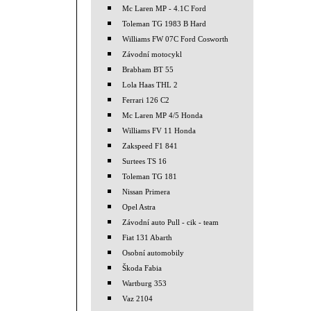
Mc Laren MP - 4.1C Ford
Toleman TG 1983 B Hard
Williams FW 07C Ford Cosworth
Závodní motocykl
Brabham BT 55
Lola Haas THL 2
Ferrari 126 C2
Mc Laren MP 4/5 Honda
Williams FV 11 Honda
Zakspeed F1 841
Surtees TS 16
Toleman TG 181
Nissan Primera
Opel Astra
Závodní auto Pull - cik - team
Fiat 131 Abarth
Osobní automobily
Škoda Fabia
Wartburg 353
Vaz 2104