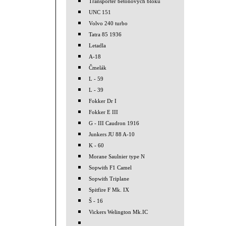
Transporter betonových bloků
UNC 151
Volvo 240 turbo
Tatra 85 1936
Letadla
A-18
Čmelák
L - 59
L - 39
Fokker Dr I
Fokker E III
G - III Caudron 1916
Junkers JU 88 A-10
K - 60
Morane Saulnier type N
Sopwith F1 Camel
Sopwith Triplane
Spitfire F Mk. IX
Š - 16
Vickers Welington Mk.IC