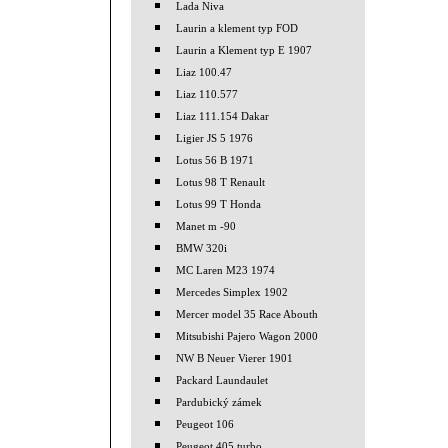
Lada Niva
Laurin a klement typ FOD
Laurin a Klement typ E 1907
Liaz 100.47
Liaz 110.577
Liaz 111.154 Dakar
Ligier JS 5 1976
Lotus 56 B 1971
Lotus 98 T Renault
Lotus 99 T Honda
Manet m -90
BMW 320i
MC Laren M23 1974
Mercedes Simplex 1902
Mercer model 35 Race Abouth
Mitsubishi Pajero Wagon 2000
NW B Neuer Vierer 1901
Packard Laundaulet
Pardubický zámek
Peugeot 106
Peugeot 405 turbo