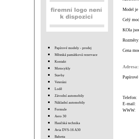
Model je
Celý mod
KOla jso
Rozměry:
Papírové modely - prodej
Cena mod
Městská památková rezervace
Kontakt
Adresa:
Motocykly
Stavby
Papírové
Veteráni
Lodě
Závodní automobily
Telefon
Nákladní automobily
E-mail
Formule
WWW
Aero 30
Hasičská technika
Avia DVS-16 A30
Babetta