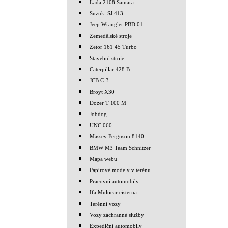
Lada 2108 Samara
Suzuki SJ 413
Jeep Wrangler PBD 01
Zemedělské stroje
Zetor 161 45 Turbo
Stavební stroje
Caterpillar 428 B
JCB C-3
Broyt X30
Dozer T 100 M
Jobdog
UNC 060
Massey Ferguson 8140
BMW M3 Team Schnitzer
Mapa webu
Papírové modely v terénu
Pracovní automobily
Ifa Multicar cisterna
Terénní vozy
Vozy záchranné služby
Expediční automobily