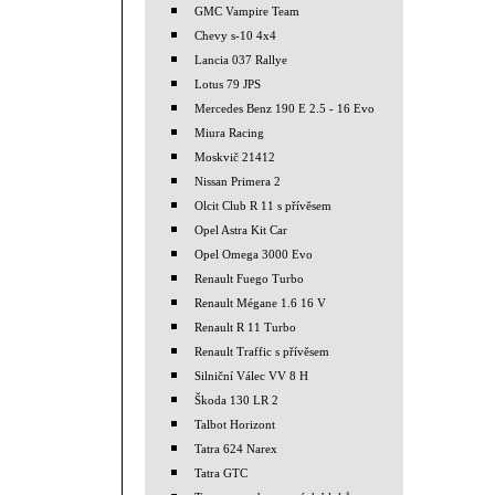
GMC Vampire Team
Chevy s-10 4x4
Lancia 037 Rallye
Lotus 79 JPS
Mercedes Benz 190 E 2.5 - 16 Evo
Miura Racing
Moskvič 21412
Nissan Primera 2
Olcit Club R 11 s přívěsem
Opel Astra Kit Car
Opel Omega 3000 Evo
Renault Fuego Turbo
Renault Mégane 1.6 16 V
Renault R 11 Turbo
Renault Traffic s přívěsem
Silniční Válec VV 8 H
Škoda 130 LR 2
Talbot Horizont
Tatra 624 Narex
Tatra GTC