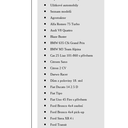
Užitkové automobily
Seznam modelů
Agrotraktor
Alfa Romeo 75 Turbo
Audi V8 Quattro
Blaze Buster
BMW 635 CSi Grand Prix
BMW M3 Team Alpina
Cas 25 Liaz 101-860 s přívěsem
Citroen Saxo
Citron 2 CV
Daewo Racer
Dům z poloviny 18. stol
Fiat Ducato 14 2.5 D
Fiat Tipo
Fiat Uno 45 Fire s přívěsem
Ford Bronco 4x4 osobní
Ford Bronco 4x4 pick-up
Ford Siera XR 4 i
Ford Transit