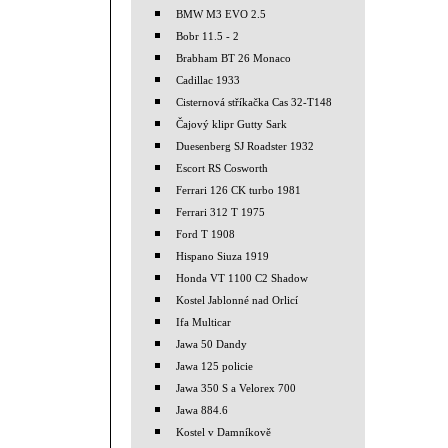
BMW M3 EVO 2.5
Bobr 11.5 - 2
Brabham BT 26 Monaco
Cadillac 1933
Cisternová stříkačka Cas 32-T148
Čajový klipr Gutty Sark
Duesenberg SJ Roadster 1932
Escort RS Cosworth
Ferrari 126 CK turbo 1981
Ferrari 312 T 1975
Ford T 1908
Hispano Siuza 1919
Honda VT 1100 C2 Shadow
Kostel Jablonné nad Orlicí
Ifa Multicar
Jawa 50 Dandy
Jawa 125 policie
Jawa 350 S a Velorex 700
Jawa 884.6
Kostel v Damníkově