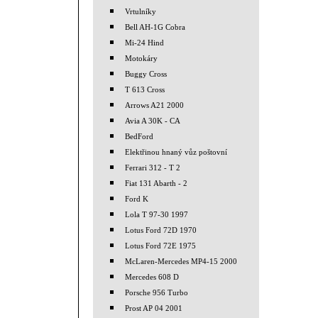
Vrtulníky
Bell AH-1G Cobra
Mi-24 Hind
Motokáry
Buggy Cross
T 613 Cross
Arrows A21 2000
Avia A 30K - CA
BedFord
Elektřinou hnaný vůz poštovní
Ferrari 312 - T 2
Fiat 131 Abarth - 2
Ford K
Lola T 97-30 1997
Lotus Ford 72D 1970
Lotus Ford 72E 1975
McLaren-Mercedes MP4-15 2000
Mercedes 608 D
Porsche 956 Turbo
Prost AP 04 2001