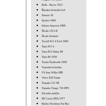
Rolls - Royce 1912
Římská obchodní lod
Simson 50
Spyker 1906
Subaru Impreza WRX
Škoda 130 LR
Škoda Sentinel
Tyrrell 012 4 Ford 1984
Tatra 815 S
Tatra 815 Dakar 88
Tatra 80 1930
Tomas Flyabouth 1909
Vojenská technika
US Jeep Willys MB
Volvo 850 Estate
Yamaha 125 SR
Yamaha Virago 750 DPS
Závodní autíčko
MC Laren M26 1977
Harley Davidson Fat Boy