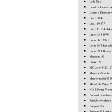
Lada Niva
Laurin a klement 
Laurin a Klement 
Liaz 100.47
Liaz 110.577
Liaz 111.154 Daka
Ligier JS 5 1976
Lotus 56 B 1971
Lotus 98 T Renault
Lotus 99 T Honda
Manet m -90
BMW 320i
MC Laren M23 19
Mercedes Simplex
Mercer model 35 R
Mitsubishi Pajero
NW B Neuer Viere
Packard Laundaule
Pardubický zámek
Peugeot 106
Peugeot 405 turbo