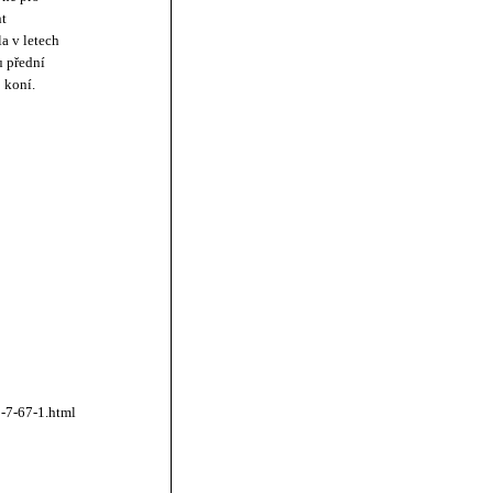
nt
a v letech
u přední
 koní.
0-7-67-1.html