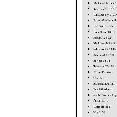
Mc Laren MP - 4.1
Toleman TG 1983 
Williams FW 07C F
Závodní motocykl
Brabham BT 55
Lola Haas THL 2
Ferrari 126 C2
Mc Laren MP 4/5 
Williams FV 11 H
Zakspeed F1 841
Surtees TS 16
Toleman TG 181
Nissan Primera
Opel Astra
Závodní auto Pull -
Fiat 131 Abarth
Osobní automobily
Škoda Fabia
Wartburg 353
Vaz 2104