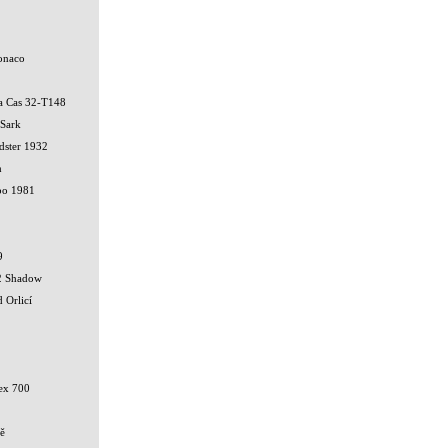
onaco
ka Cas 32-T148
 Sark
dster 1932
h
bo 1981
9
2 Shadow
 Orlicí
ex 700
ě