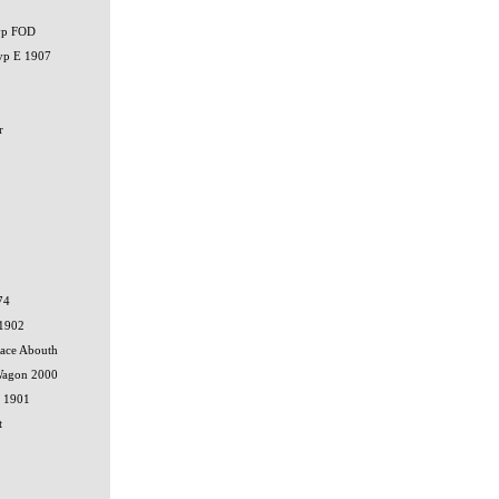
typ FOD
typ E 1907
r
74
 1902
ace Abouth
 Wagon 2000
r 1901
t