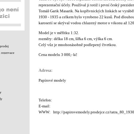
reprezentační účely. Používal ji totiž i první český prezide
Tomáš Garik Masarik. Na kopřivnických linkách se vyráběl
1930 - 1935 a celkem bylo vyrobeno 22 kusů. Pod dlouho
karoserií se skrýval vodou chlazený motor o vikonu až 120
Model je v měřítku 1:32.
rozměry: délka 18 cm, šířka 6 cm, výška 6 cm.
Celý vůz je mnohonásobně podlepený čtvrtkou.
prodej
 rezervace
Cena modelu 3 000,- kč
Adresa:
Papírové modely
y
ly
Telefon:
E-mail:
WWW:
http://papirovemodely.prodejce.cz/tatra_80_193