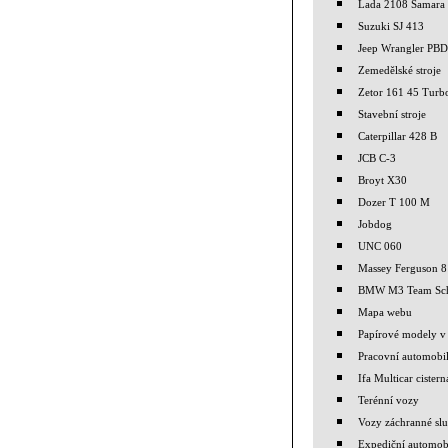
Lada 2108 Samara
Suzuki SJ 413
Jeep Wrangler PBD
Zemedělské stroje
Zetor 161 45 Turb
Stavební stroje
Caterpillar 428 B
JCB C-3
Broyt X30
Dozer T 100 M
Jobdog
UNC 060
Massey Ferguson 
BMW M3 Team Sch
Mapa webu
Papírové modely v 
Pracovní automobi
Ifa Multicar cistern
Terénní vozy
Vozy záchranné sl
Expediční automob