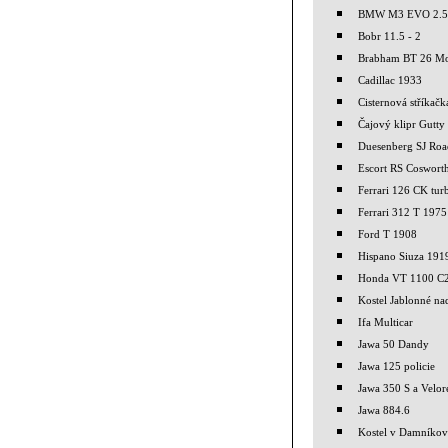
BMW M3 EVO 2.5
Bobr 11.5 - 2
Brabham BT 26 M
Cadillac 1933
Cisternová stříkač
Čajový klipr Gutty
Duesenberg SJ Roa
Escort RS Coswort
Ferrari 126 CK tur
Ferrari 312 T 1975
Ford T 1908
Hispano Siuza 191
Honda VT 1100 C
Kostel Jablonné nad
Ifa Multicar
Jawa 50 Dandy
Jawa 125 policie
Jawa 350 S a Velor
Jawa 884.6
Kostel v Damníkov