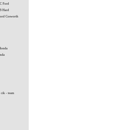
C Ford
B Hard
ord Cosworth
Honda
onda
 cik - team