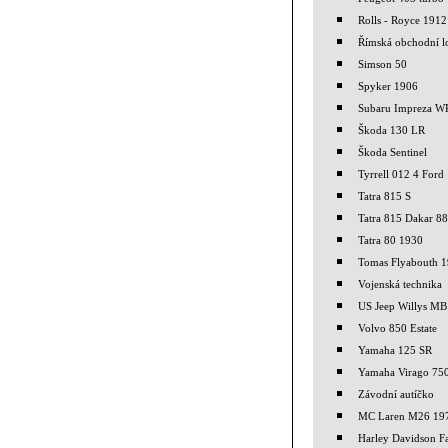
Rolls - Royce 1912
Římská obchodní l
Simson 50
Spyker 1906
Subaru Impreza 
Škoda 130 LR
Škoda Sentinel
Tyrrell 012 4 Ford
Tatra 815 S
Tatra 815 Dakar 88
Tatra 80 1930
Tomas Flyabouth 
Vojenská technika
US Jeep Willys MB
Volvo 850 Estate
Yamaha 125 SR
Yamaha Virago 75
Závodní autíčko
MC Laren M26 19
Harley Davidson F