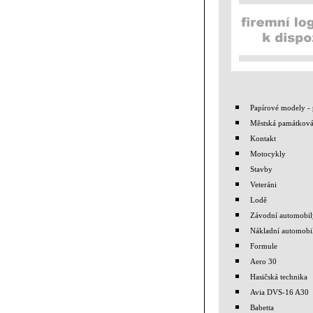
Papírové modely - 
Městská památková
Kontakt
Motocykly
Stavby
Veteráni
Lodě
Závodní automobil
Nákladní automobi
Formule
Aero 30
Hasičská technika
Avia DVS-16 A30
Babetta