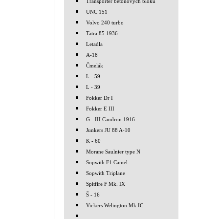
Transporter betonových bloků
UNC 151
Volvo 240 turbo
Tatra 85 1936
Letadla
A-18
Čmelák
L - 59
L - 39
Fokker Dr I
Fokker E III
G - III Caudron 1916
Junkers JU 88 A-10
K - 60
Morane Saulnier type N
Sopwith F1 Camel
Sopwith Triplane
Spitfire F Mk. IX
Š - 16
Vickers Welington Mk.IC