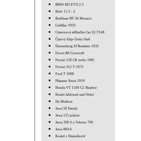
BMW M3 EVO 2.5
Bobr 11.5 - 2
Brabham BT 26 Monaco
Cadillac 1933
Cisternová stříkačka Cas 32-T148
Čajový klipr Gutty Sark
Duesenberg SJ Roadster 1932
Escort RS Cosworth
Ferrari 126 CK turbo 1981
Ferrari 312 T 1975
Ford T 1908
Hispano Siuza 1919
Honda VT 1100 C2 Shadow
Kostel Jablonné nad Orlicí
Ifa Multicar
Jawa 50 Dandy
Jawa 125 policie
Jawa 350 S a Velorex 700
Jawa 884.6
Kostel v Damníkově