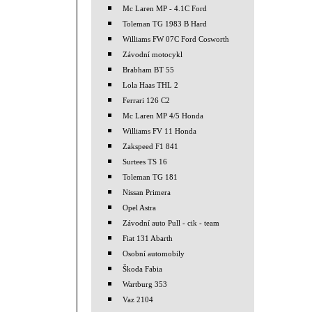
Mc Laren MP - 4.1C Ford
Toleman TG 1983 B Hard
Williams FW 07C Ford Cosworth
Závodní motocykl
Brabham BT 55
Lola Haas THL 2
Ferrari 126 C2
Mc Laren MP 4/5 Honda
Williams FV 11 Honda
Zakspeed F1 841
Surtees TS 16
Toleman TG 181
Nissan Primera
Opel Astra
Závodní auto Pull - cik - team
Fiat 131 Abarth
Osobní automobily
Škoda Fabia
Wartburg 353
Vaz 2104