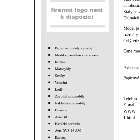
autobusů.
Staly se 
Dalmácii
Model je
rozměry:
Celý vůz
Papírové modely - prodej
Cena mod
Městská památková rezervace
Kontakt
Adresa:
Motocykly
Stavby
Papírové
Veteráni
Lodě
Závodní automobily
Telefon
Nákladní automobily
E-mail
Formule
WWW
Aero 30
1.html
Hasičská technika
Avia DVS-16 A30
Babetta