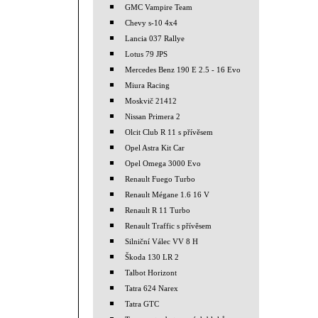
GMC Vampire Team
Chevy s-10 4x4
Lancia 037 Rallye
Lotus 79 JPS
Mercedes Benz 190 E 2.5 - 16 Evo
Miura Racing
Moskvič 21412
Nissan Primera 2
Olcit Club R 11 s přívěsem
Opel Astra Kit Car
Opel Omega 3000 Evo
Renault Fuego Turbo
Renault Mégane 1.6 16 V
Renault R 11 Turbo
Renault Traffic s přívěsem
Silniční Válec VV 8 H
Škoda 130 LR 2
Talbot Horizont
Tatra 624 Narex
Tatra GTC