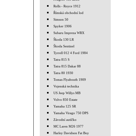
Rolls - Royce 1912
Římská obchodní lod
Simson 50
Spyker 1906
Subaru Impreza WRX
Škoda 130 LR
Škoda Sentinel
Tyrrell 012 4 Ford 1984
Tatra 815 S
Tatra 815 Dakar 88
Tatra 80 1930
Tomas Flyabouth 1909
Vojenská technika
US Jeep Willys MB
Volvo 850 Estate
Yamaha 125 SR
Yamaha Virago 750 DPS
Závodní autíčko
MC Laren M26 1977
Harley Davidson Fat Boy