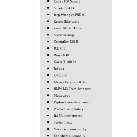
Lada 2108 Samara
Suzuki SJ 413
Jeep Wrangler PBD 01
Zemedělské stroje
Zetor 161 45 Turbo
Stavební stroje
Caterpillar 428 B
JCB C-3
Broyt X30
Dozer T 100 M
Jobdog
UNC 060
Massey Ferguson 8140
BMW M3 Team Schnitzer
Mapa webu
Papírové modely v terénu
Pracovní automobily
Ifa Multicar cisterna
Terénní vozy
Vozy záchranné služby
Expediční automobily