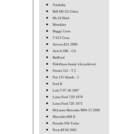
Vrtulníky
Bell AH-1G Cobra
Mi-24 Hind
Motokáry
Buggy Cross
T 613 Cross
Arrows A21 2000
Avia A 30K - CA
BedFord
Elektřinou hnaný vůz poštovní
Ferrari 312 - T 2
Fiat 131 Abarth - 2
Ford K
Lola T 97-30 1997
Lotus Ford 72D 1970
Lotus Ford 72E 1975
McLaren-Mercedes MP4-15 2000
Mercedes 608 D
Porsche 956 Turbo
Prost AP 04 2001