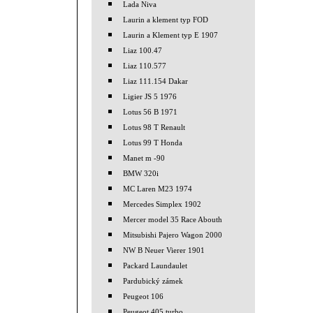
Lada Niva
Laurin a klement typ FOD
Laurin a Klement typ E 1907
Liaz 100.47
Liaz 110.577
Liaz 111.154 Dakar
Ligier JS 5 1976
Lotus 56 B 1971
Lotus 98 T Renault
Lotus 99 T Honda
Manet m -90
BMW 320i
MC Laren M23 1974
Mercedes Simplex 1902
Mercer model 35 Race Abouth
Mitsubishi Pajero Wagon 2000
NW B Neuer Vierer 1901
Packard Laundaulet
Pardubický zámek
Peugeot 106
Peugeot 405 turbo