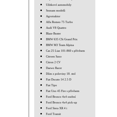
Užitkové automobily
Seznam modelů
Agrotraktor
Alfa Romeo 75 Turbo
Audi V8 Quattro
Blaze Buster
BMW 635 CSi Grand Prix
BMW M3 Team Alpina
Cas 25 Liaz 101-860 s přívěsem
Citroen Saxo
Citron 2 CV
Daewo Racer
Dům z poloviny 18. stol
Fiat Ducato 14 2.5 D
Fiat Tipo
Fiat Uno 45 Fire s přívěsem
Ford Bronco 4x4 osobní
Ford Bronco 4x4 pick-up
Ford Siera XR 4 i
Ford Transit