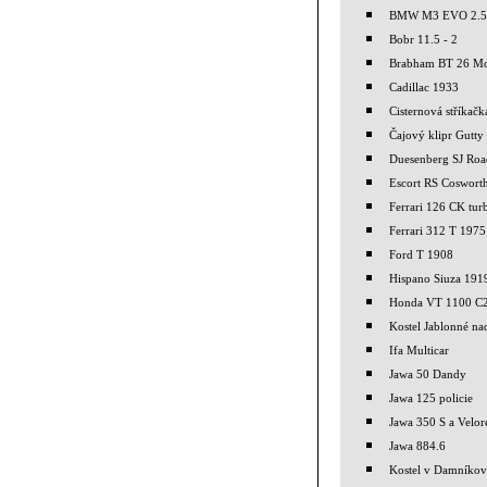
BMW M3 EVO 2.5
Bobr 11.5 - 2
Brabham BT 26 M
Cadillac 1933
Cisternová stříkač
Čajový klipr Gutty
Duesenberg SJ Roa
Escort RS Coswort
Ferrari 126 CK tur
Ferrari 312 T 1975
Ford T 1908
Hispano Siuza 191
Honda VT 1100 C
Kostel Jablonné nad
Ifa Multicar
Jawa 50 Dandy
Jawa 125 policie
Jawa 350 S a Velor
Jawa 884.6
Kostel v Damníkov