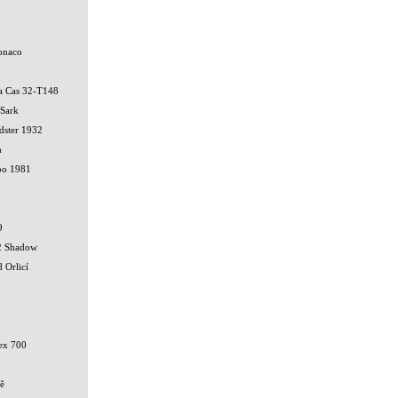
onaco
ka Cas 32-T148
 Sark
dster 1932
h
bo 1981
9
2 Shadow
 Orlicí
ex 700
ě