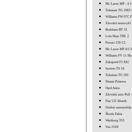
Mc Laren MP - 4.1
Toleman TG 1983 
Williams FW 07C F
Závodní motocykl
Brabham BT 55
Lola Haas THL 2
Ferrari 126 C2
Mc Laren MP 4/5 
Williams FV 11 H
Zakspeed F1 841
Surtees TS 16
Toleman TG 181
Nissan Primera
Opel Astra
Závodní auto Pull -
Fiat 131 Abarth
Osobní automobily
Škoda Fabia
Wartburg 353
Vaz 2104