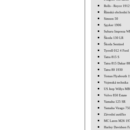
Rolls - Royce 1912
Římská obchodní l
Simson 50
Spyker 1906
Subaru Impreza 
Škoda 130 LR
Škoda Sentinel
Tyrrell 012 4 Ford
Tatra 815 S
Tatra 815 Dakar 88
Tatra 80 1930
Tomas Flyabouth 
Vojenská technika
US Jeep Willys MB
Volvo 850 Estate
Yamaha 125 SR
Yamaha Virago 75
Závodní autíčko
MC Laren M26 19
Harley Davidson F