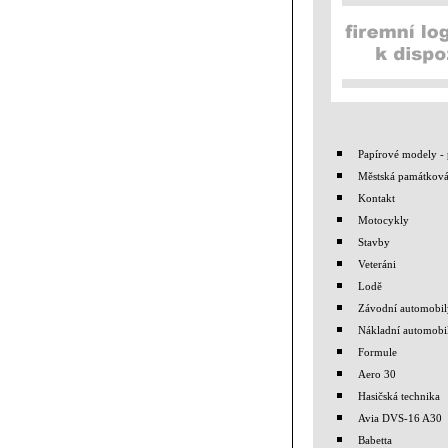
Papírové modely - 
Městská památková
Kontakt
Motocykly
Stavby
Veteráni
Lodě
Závodní automobil
Nákladní automobi
Formule
Aero 30
Hasičská technika
Avia DVS-16 A30
Babetta