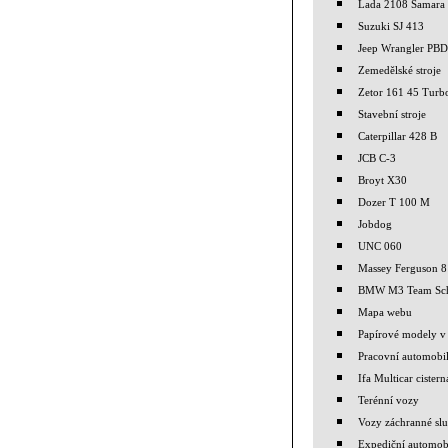
Lada 2108 Samara
Suzuki SJ 413
Jeep Wrangler PBD
Zemedělské stroje
Zetor 161 45 Turb
Stavební stroje
Caterpillar 428 B
JCB C-3
Broyt X30
Dozer T 100 M
Jobdog
UNC 060
Massey Ferguson 
BMW M3 Team Sch
Mapa webu
Papírové modely v 
Pracovní automobi
Ifa Multicar cistern
Terénní vozy
Vozy záchranné sl
Expediční automob