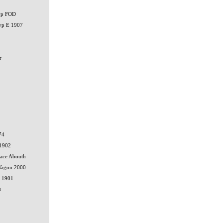
typ FOD
typ E 1907
r
74
 1902
ace Abouth
 Wagon 2000
r 1901
t