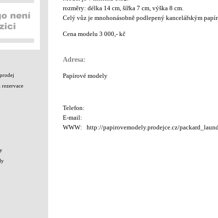
rozměry: délka 14 cm, šířka 7 cm, výška 8 cm.
Celý vůz je mnohonásobně podlepený kancelářským papír
Cena modelu 3 000,- kč
Adresa:
prodej
Papírové modely
 rezervace
Telefon:
E-mail:
WWW:
http://papirovemodely.prodejce.cz/packard_laund
y
ly