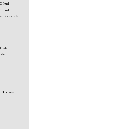
C Ford
B Hard
ord Cosworth
Honda
onda
 cik - team