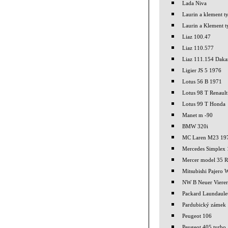
Lada Niva
Laurin a klement 
Laurin a Klement 
Liaz 100.47
Liaz 110.577
Liaz 111.154 Daka
Ligier JS 5 1976
Lotus 56 B 1971
Lotus 98 T Renault
Lotus 99 T Honda
Manet m -90
BMW 320i
MC Laren M23 19
Mercedes Simplex
Mercer model 35 R
Mitsubishi Pajero
NW B Neuer Viere
Packard Laundaule
Pardubický zámek
Peugeot 106
Peugeot 405 turbo