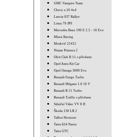
GMC Vampire Team
Chevy s-10 4x4
Lancia 037 Rallye
Lotus 79 JPS
Mercedes Benz 190 E 2.5 - 16 Evo
Miura Racing
Moskvič 21412
Nissan Primera 2
Olcit Club R 11 s přívěsem
Opel Astra Kit Car
Opel Omega 3000 Evo
Renault Fuego Turbo
Renault Mégane 1.6 16 V
Renault R 11 Turbo
Renault Traffic s přívěsem
Silniční Válec VV 8 H
Škoda 130 LR 2
Talbot Horizont
Tatra 624 Narex
Tatra GTC