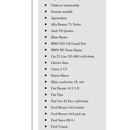
Užitkové automobily
Seznam modelů
Agrotraktor
Alfa Romeo 75 Turbo
Audi V8 Quattro
Blaze Buster
BMW 635 CSi Grand Prix
BMW M3 Team Alpina
Cas 25 Liaz 101-860 s přívěsem
Citroen Saxo
Citron 2 CV
Daewo Racer
Dům z poloviny 18. stol
Fiat Ducato 14 2.5 D
Fiat Tipo
Fiat Uno 45 Fire s přívěsem
Ford Bronco 4x4 osobní
Ford Bronco 4x4 pick-up
Ford Siera XR 4 i
Ford Transit