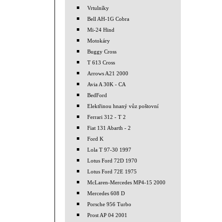
Vrtulníky
Bell AH-1G Cobra
Mi-24 Hind
Motokáry
Buggy Cross
T 613 Cross
Arrows A21 2000
Avia A 30K - CA
BedFord
Elektřinou hnaný vůz poštovní
Ferrari 312 - T 2
Fiat 131 Abarth - 2
Ford K
Lola T 97-30 1997
Lotus Ford 72D 1970
Lotus Ford 72E 1975
McLaren-Mercedes MP4-15 2000
Mercedes 608 D
Porsche 956 Turbo
Prost AP 04 2001