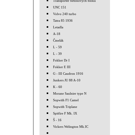
Transporter betonových bloků
UNC 151
Volvo 240 turbo
Tatra 85 1936
Letadla
A-18
Čmelák
L - 59
L - 39
Fokker Dr I
Fokker E III
G - III Caudron 1916
Junkers JU 88 A-10
K - 60
Morane Saulnier type N
Sopwith F1 Camel
Sopwith Triplane
Spitfire F Mk. IX
Š - 16
Vickers Welington Mk.IC