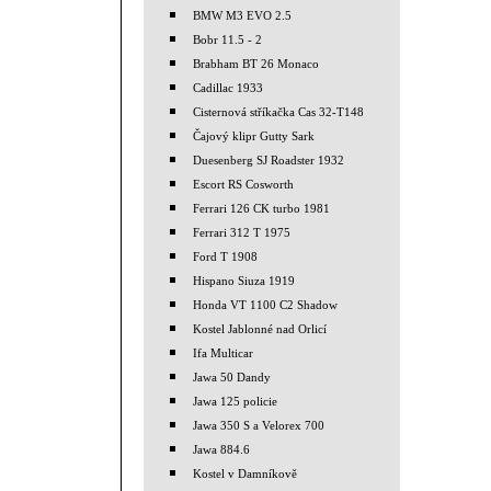
BMW M3 EVO 2.5
Bobr 11.5 - 2
Brabham BT 26 Monaco
Cadillac 1933
Cisternová stříkačka Cas 32-T148
Čajový klipr Gutty Sark
Duesenberg SJ Roadster 1932
Escort RS Cosworth
Ferrari 126 CK turbo 1981
Ferrari 312 T 1975
Ford T 1908
Hispano Siuza 1919
Honda VT 1100 C2 Shadow
Kostel Jablonné nad Orlicí
Ifa Multicar
Jawa 50 Dandy
Jawa 125 policie
Jawa 350 S a Velorex 700
Jawa 884.6
Kostel v Damníkově