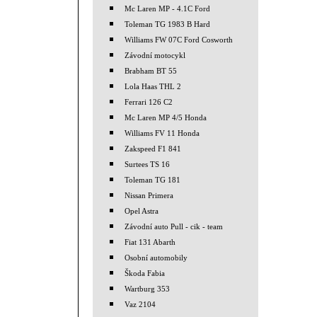
Mc Laren MP - 4.1C Ford
Toleman TG 1983 B Hard
Williams FW 07C Ford Cosworth
Závodní motocykl
Brabham BT 55
Lola Haas THL 2
Ferrari 126 C2
Mc Laren MP 4/5 Honda
Williams FV 11 Honda
Zakspeed F1 841
Surtees TS 16
Toleman TG 181
Nissan Primera
Opel Astra
Závodní auto Pull - cik - team
Fiat 131 Abarth
Osobní automobily
Škoda Fabia
Wartburg 353
Vaz 2104