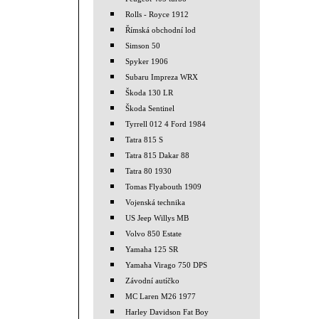
Rolls - Royce 1912
Římská obchodní lod
Simson 50
Spyker 1906
Subaru Impreza WRX
Škoda 130 LR
Škoda Sentinel
Tyrrell 012 4 Ford 1984
Tatra 815 S
Tatra 815 Dakar 88
Tatra 80 1930
Tomas Flyabouth 1909
Vojenská technika
US Jeep Willys MB
Volvo 850 Estate
Yamaha 125 SR
Yamaha Virago 750 DPS
Závodní autíčko
MC Laren M26 1977
Harley Davidson Fat Boy