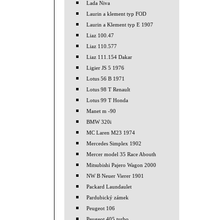
Lada Niva
Laurin a klement typ FOD
Laurin a Klement typ E 1907
Liaz 100.47
Liaz 110.577
Liaz 111.154 Dakar
Ligier JS 5 1976
Lotus 56 B 1971
Lotus 98 T Renault
Lotus 99 T Honda
Manet m -90
BMW 320i
MC Laren M23 1974
Mercedes Simplex 1902
Mercer model 35 Race Abouth
Mitsubishi Pajero Wagon 2000
NW B Neuer Vierer 1901
Packard Laundaulet
Pardubický zámek
Peugeot 106
Peugeot 405 turbo