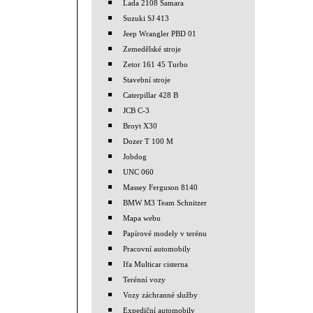
Lada 2108 Samara
Suzuki SJ 413
Jeep Wrangler PBD 01
Zemedělské stroje
Zetor 161 45 Turbo
Stavební stroje
Caterpillar 428 B
JCB C-3
Broyt X30
Dozer T 100 M
Jobdog
UNC 060
Massey Ferguson 8140
BMW M3 Team Schnitzer
Mapa webu
Papírové modely v terénu
Pracovní automobily
Ifa Multicar cisterna
Terénní vozy
Vozy záchranné služby
Expediční automobily