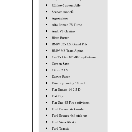
Užitkové automobily
Seznam modelů
Agrotraktor
Alfa Romeo 75 Turbo
Audi V8 Quattro
Blaze Buster
BMW 635 CSi Grand Prix
BMW M3 Team Alpina
Cas 25 Liaz 101-860 s přívěsem
Citroen Saxo
Citron 2 CV
Daewo Racer
Dům z poloviny 18. stol
Fiat Ducato 14 2.5 D
Fiat Tipo
Fiat Uno 45 Fire s přívěsem
Ford Bronco 4x4 osobní
Ford Bronco 4x4 pick-up
Ford Siera XR 4 i
Ford Transit