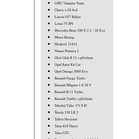
GMC Vampire Team
Chevy s-10 4x4
Lancia 037 Rallye
Lotus 79 JPS
Mercedes Benz 190 E 2.5 - 16 Evo
Miura Racing
Moskvič 21412
Nissan Primera 2
Olcit Club R 11 s přívěsem
Opel Astra Kit Car
Opel Omega 3000 Evo
Renault Fuego Turbo
Renault Mégane 1.6 16 V
Renault R 11 Turbo
Renault Traffic s přívěsem
Silniční Válec VV 8 H
Škoda 130 LR 2
Talbot Horizont
Tatra 624 Narex
Tatra GTC