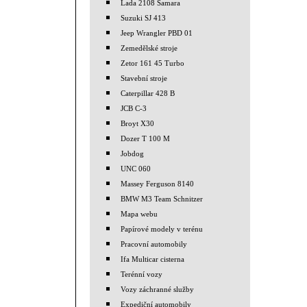
Lada 2108 Samara
Suzuki SJ 413
Jeep Wrangler PBD 01
Zemedělské stroje
Zetor 161 45 Turbo
Stavební stroje
Caterpillar 428 B
JCB C-3
Broyt X30
Dozer T 100 M
Jobdog
UNC 060
Massey Ferguson 8140
BMW M3 Team Schnitzer
Mapa webu
Papírové modely v terénu
Pracovní automobily
Ifa Multicar cisterna
Terénní vozy
Vozy záchranné služby
Expediční automobily