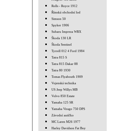
Rolls - Royce 1912
Římská obchodní lod
Simson 50
Spyker 1906
Subaru Impreza WRX
Škoda 130 LR
Škoda Sentinel
Tyrrell 012 4 Ford 1984
Tatra 815 S
Tatra 815 Dakar 88
Tatra 80 1930
Tomas Flyabouth 1909
Vojenská technika
US Jeep Willys MB
Volvo 850 Estate
Yamaha 125 SR
Yamaha Virago 750 DPS
Závodní autíčko
MC Laren M26 1977
Harley Davidson Fat Boy