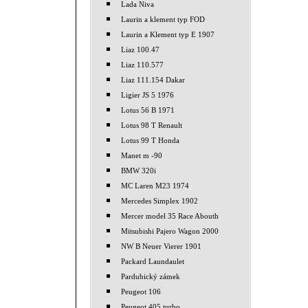
Lada Niva
Laurin a klement typ FOD
Laurin a Klement typ E 1907
Liaz 100.47
Liaz 110.577
Liaz 111.154 Dakar
Ligier JS 5 1976
Lotus 56 B 1971
Lotus 98 T Renault
Lotus 99 T Honda
Manet m -90
BMW 320i
MC Laren M23 1974
Mercedes Simplex 1902
Mercer model 35 Race Abouth
Mitsubishi Pajero Wagon 2000
NW B Neuer Vierer 1901
Packard Laundaulet
Pardubický zámek
Peugeot 106
Peugeot 405 turbo