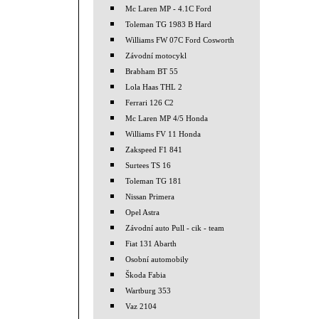
Mc Laren MP - 4.1C Ford
Toleman TG 1983 B Hard
Williams FW 07C Ford Cosworth
Závodní motocykl
Brabham BT 55
Lola Haas THL 2
Ferrari 126 C2
Mc Laren MP 4/5 Honda
Williams FV 11 Honda
Zakspeed F1 841
Surtees TS 16
Toleman TG 181
Nissan Primera
Opel Astra
Závodní auto Pull - cik - team
Fiat 131 Abarth
Osobní automobily
Škoda Fabia
Wartburg 353
Vaz 2104