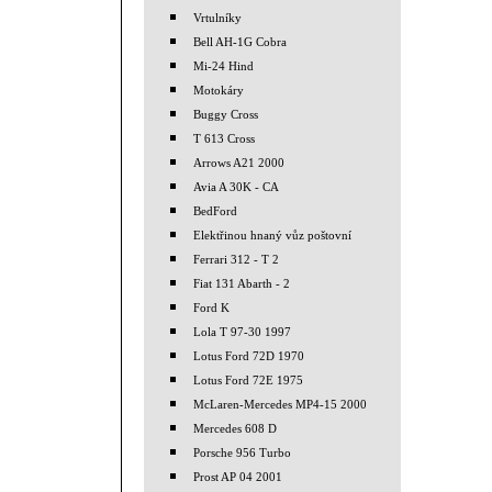
Vrtulníky
Bell AH-1G Cobra
Mi-24 Hind
Motokáry
Buggy Cross
T 613 Cross
Arrows A21 2000
Avia A 30K - CA
BedFord
Elektřinou hnaný vůz poštovní
Ferrari 312 - T 2
Fiat 131 Abarth - 2
Ford K
Lola T 97-30 1997
Lotus Ford 72D 1970
Lotus Ford 72E 1975
McLaren-Mercedes MP4-15 2000
Mercedes 608 D
Porsche 956 Turbo
Prost AP 04 2001