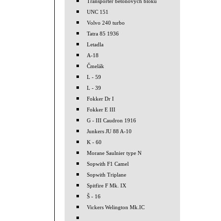
Transporter betonových bloků
UNC 151
Volvo 240 turbo
Tatra 85 1936
Letadla
A-18
Čmelák
L - 59
L - 39
Fokker Dr I
Fokker E III
G - III Caudron 1916
Junkers JU 88 A-10
K - 60
Morane Saulnier type N
Sopwith F1 Camel
Sopwith Triplane
Spitfire F Mk. IX
Š - 16
Vickers Welington Mk.IC