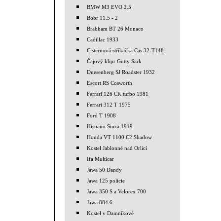
BMW M3 EVO 2.5
Bobr 11.5 - 2
Brabham BT 26 Monaco
Cadillac 1933
Cisternová stříkačka Cas 32-T148
Čajový klipr Gutty Sark
Duesenberg SJ Roadster 1932
Escort RS Cosworth
Ferrari 126 CK turbo 1981
Ferrari 312 T 1975
Ford T 1908
Hispano Siuza 1919
Honda VT 1100 C2 Shadow
Kostel Jablonné nad Orlicí
Ifa Multicar
Jawa 50 Dandy
Jawa 125 policie
Jawa 350 S a Velorex 700
Jawa 884.6
Kostel v Damníkově