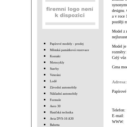
synonymum
designu. 
a v roce 
později m
Model z 
nejluxusn
Papírové modely - prodej
Model je
Městská památková rezervace
rozměry:
Kontakt
Celý vůz
Motocykly
Cena mod
Stavby
Veteráni
Lodě
Adresa:
Závodní automobily
Papírové
Nákladní automobily
Formule
Aero 30
Telefon
Hasičská technika
E-mail
Avia DVS-16 A30
WWW
Babetta