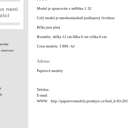
Model je zpracován v měřítku 1:32
Celý model je mnohonásobně podlepený čtvrtkou
KOla jsou plná
Rozměry: délka 12 cm šířka 6 cm výška 6 cm
prodej
Cena modelu: 1 800.- kč
 rezervace
Adresa:
Papírové modely
y
Telefon:
ly
E-mail:
WWW:
http://papirovemodely.prodejce.cz/ford_k-93-201