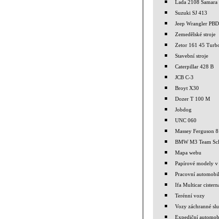
Lada 2108 Samara
Suzuki SJ 413
Jeep Wrangler PBD
Zemedělské stroje
Zetor 161 45 Turb
Stavební stroje
Caterpillar 428 B
JCB C-3
Broyt X30
Dozer T 100 M
Jobdog
UNC 060
Massey Ferguson 
BMW M3 Team Sch
Mapa webu
Papírové modely v 
Pracovní automobi
Ifa Multicar cistern
Terénní vozy
Vozy záchranné sl
Expediční automob