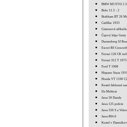
BMW M3 EVO 2.5
Bobr 11.5 - 2
Brabham BT 26 M
Cadillac 1933
Cisternová stříkač
Čajový klipr Gutty
Duesenberg SJ Roa
Escort RS Coswort
Ferrari 126 CK tur
Ferrari 312 T 1975
Ford T 1908
Hispano Siuza 191
Honda VT 1100 C
Kostel Jablonné nad
Ifa Multicar
Jawa 50 Dandy
Jawa 125 policie
Jawa 350 S a Velor
Jawa 884.6
Kostel v Damníkov