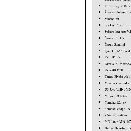
Rolls - Royce 1912
Římská obchodní l
Simson 50
Spyker 1906
Subaru Impreza 
Škoda 130 LR
Škoda Sentinel
Tyrrell 012 4 Ford
Tatra 815 S
Tatra 815 Dakar 88
Tatra 80 1930
Tomas Flyabouth 
Vojenská technika
US Jeep Willys MB
Volvo 850 Estate
Yamaha 125 SR
Yamaha Virago 75
Závodní autíčko
MC Laren M26 19
Harley Davidson F