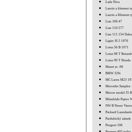
Lada Niva
Laurin a klement 
Laurin a Klement 
Liaz 100.47
Liaz 110.577
Liaz 111.154 Daka
Ligier JS 5 1976
Lotus 56 B 1971
Lotus 98 T Renault
Lotus 99 T Honda
Manet m -90
BMW 320i
MC Laren M23 19
Mercedes Simplex
Mercer model 35 R
Mitsubishi Pajero
NW B Neuer Viere
Packard Laundaule
Pardubický zámek
Peugeot 106
Peugeot 405 turbo