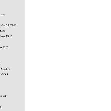
onaco
ka Cas 32-T148
 Sark
dster 1932
h
bo 1981
9
2 Shadow
 Orlicí
ex 700
ě