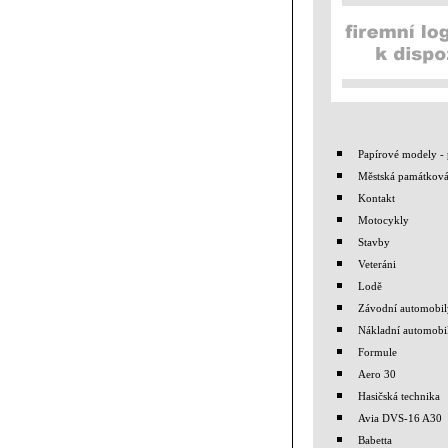
Papírové modely - 
Městská památková
Kontakt
Motocykly
Stavby
Veteráni
Lodě
Závodní automobil
Nákladní automobi
Formule
Aero 30
Hasičská technika
Avia DVS-16 A30
Babetta