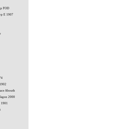
typ FOD
typ E 1907
r
74
 1902
ace Abouth
 Wagon 2000
r 1901
t