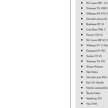
Mc Laren MP - 4.1
Toleman TG 1983 
Williams FW 07C F
Závodní motocykl
Brabham BT 55
Lola Haas THL 2
Ferrari 126 C2
Mc Laren MP 4/5 
Williams FV 11 H
Zakspeed F1 841
Surtees TS 16
Toleman TG 181
Nissan Primera
Opel Astra
Závodní auto Pull -
Fiat 131 Abarth
Osobní automobily
Škoda Fabia
Wartburg 353
Vaz 2104