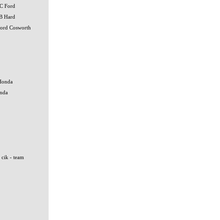
C Ford
B Hard
ord Cosworth
Honda
onda
 cik - team