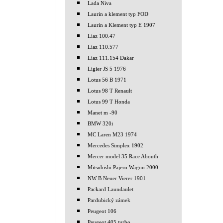
Lada Niva
Laurin a klement typ FOD
Laurin a Klement typ E 1907
Liaz 100.47
Liaz 110.577
Liaz 111.154 Dakar
Ligier JS 5 1976
Lotus 56 B 1971
Lotus 98 T Renault
Lotus 99 T Honda
Manet m -90
BMW 320i
MC Laren M23 1974
Mercedes Simplex 1902
Mercer model 35 Race Abouth
Mitsubishi Pajero Wagon 2000
NW B Neuer Vierer 1901
Packard Laundaulet
Pardubický zámek
Peugeot 106
Peugeot 405 turbo