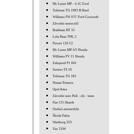
Mc Laren MP - 4.1C Ford
Toleman TG 1983 B Hard
Williams FW 07C Ford Cosworth
Závodní motocykl
Brabham BT 55
Lola Haas THL 2
Ferrari 126 C2
Mc Laren MP 4/5 Honda
Williams FV 11 Honda
Zakspeed F1 841
Surtees TS 16
Toleman TG 181
Nissan Primera
Opel Astra
Závodní auto Pull - cik - team
Fiat 131 Abarth
Osobní automobily
Škoda Fabia
Wartburg 353
Vaz 2104