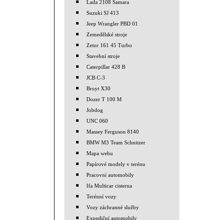
Lada 2108 Samara
Suzuki SJ 413
Jeep Wrangler PBD 01
Zemedělské stroje
Zetor 161 45 Turbo
Stavební stroje
Caterpillar 428 B
JCB C-3
Broyt X30
Dozer T 100 M
Jobdog
UNC 060
Massey Ferguson 8140
BMW M3 Team Schnitzer
Mapa webu
Papírové modely v terénu
Pracovní automobily
Ifa Multicar cisterna
Terénní vozy
Vozy záchranné služby
Expediční automobily