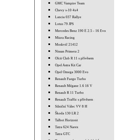
GMC Vampire Team
Chevy s-10 4x4
Lancia 037 Rallye
Lotus 79 JPS
Mercedes Benz 190 E 2.5 - 16 Evo
Miura Racing
Moskvič 21412
Nissan Primera 2
Olcit Club R 11 s přívěsem
Opel Astra Kit Car
Opel Omega 3000 Evo
Renault Fuego Turbo
Renault Mégane 1.6 16 V
Renault R 11 Turbo
Renault Traffic s přívěsem
Silniční Válec VV 8 H
Škoda 130 LR 2
Talbot Horizont
Tatra 624 Narex
Tatra GTC