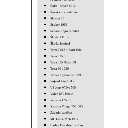
Rolls - Royce 1912
Římská obchodní lod
Simson 50
Spyker 1906
Subaru Impreza WRX
Škoda 130 LR
Škoda Sentinel
Tyrrell 012 4 Ford 1984
Tatra 815 S
Tatra 815 Dakar 88
Tatra 80 1930
Tomas Flyabouth 1909
Vojenská technika
US Jeep Willys MB
Volvo 850 Estate
Yamaha 125 SR
Yamaha Virago 750 DPS
Závodní autíčko
MC Laren M26 1977
Harley Davidson Fat Boy