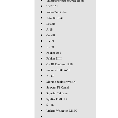
Transporter betonových bloků
UNC 151
Volvo 240 turbo
Tatra 85 1936
Letadla
A-18
Čmelák
L - 59
L - 39
Fokker Dr I
Fokker E III
G - III Caudron 1916
Junkers JU 88 A-10
K - 60
Morane Saulnier type N
Sopwith F1 Camel
Sopwith Triplane
Spitfire F Mk. IX
Š - 16
Vickers Welington Mk.IC