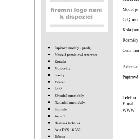
Model je
Celý mod
Kola jsou
Rozměry:
Papírové modely - prodej
Cena mod
Městská památková rezervace
Kontakt
Adresa:
Motocykly
Stavby
Papírové
Veteráni
Lodě
Závodní automobily
Telefon
Nákladní automobily
E-mail
Formule
WWW
Aero 30
Hasičská technika
Avia DVS-16 A30
Babetta