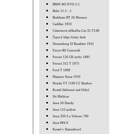
BMW M3 EVO 2.5
Bobr 11.5 - 2
Brabham BT 26 Monaco
Cadillac 1933
Cisternová stříkačka Cas 32-T148
Čajový klipr Gutty Sark
Duesenberg SJ Roadster 1932
Escort RS Cosworth
Ferrari 126 CK turbo 1981
Ferrari 312 T 1975
Ford T 1908
Hispano Siuza 1919
Honda VT 1100 C2 Shadow
Kostel Jablonné nad Orlicí
Ifa Multicar
Jawa 50 Dandy
Jawa 125 policie
Jawa 350 S a Velorex 700
Jawa 884.6
Kostel v Damníkově