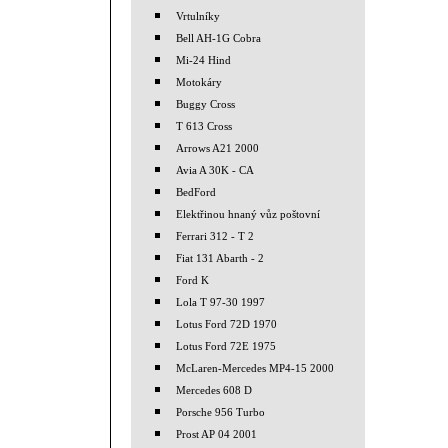
Vrtulníky
Bell AH-1G Cobra
Mi-24 Hind
Motokáry
Buggy Cross
T 613 Cross
Arrows A21 2000
Avia A 30K - CA
BedFord
Elektřinou hnaný vůz poštovní
Ferrari 312 - T 2
Fiat 131 Abarth - 2
Ford K
Lola T 97-30 1997
Lotus Ford 72D 1970
Lotus Ford 72E 1975
McLaren-Mercedes MP4-15 2000
Mercedes 608 D
Porsche 956 Turbo
Prost AP 04 2001