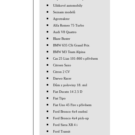
Užitkové automobily
Seznam modelů
Agrotraktor
Alfa Romeo 75 Turbo
Audi V8 Quattro
Blaze Buster
BMW 635 CSi Grand Prix
BMW M3 Team Alpina
Cas 25 Liaz 101-860 s přívěsem
Citroen Saxo
Citron 2 CV
Daewo Racer
Dům z poloviny 18. stol
Fiat Ducato 14 2.5 D
Fiat Tipo
Fiat Uno 45 Fire s přívěsem
Ford Bronco 4x4 osobní
Ford Bronco 4x4 pick-up
Ford Siera XR 4 i
Ford Transit